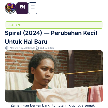
Lewati
EN
ke
konten
ULASAN
Spiral (2024) — Perubahan Kecil
Untuk Hal Baru
Nazwa Bilqis Salsabila
6 Juni 2025
Zaman kian berkembang, tuntutan hidup juga semakin