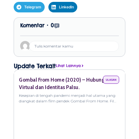
Telegram
LinkedIn
Open Comments
Komentar •
0
Tulis komentar kamu
Update Terkait
Lihat Lainnya
Gombal From Home (2020) – Hubungan
Pal
ULASAN
Virtual dan Identitas Palsu.
Sos
Kesepian di tengah pandemi menjadi hal utama yang
Di t
diangkat dalam film pendek Gombal From Home. Film
cepa
ini menceritakan Eka, seorang pemuda yang mencoba
dala
deng