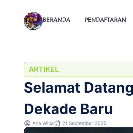
Lewati
ke
konten
BERANDA
PENDAFTARAN
ARTIKEL
Selamat Datang
Dekade Baru
Ana Wina
21 September 2025