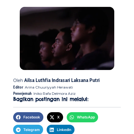
Ailsa Luthfia Indrasari Laksana Putri
Oleh
Editor
Arina Chuuriyyah Herawati
Penerjemah
Iniko Rafa Delmora Aziz
Bagikan postingan ini melalui:
Facebook
X
WhatsApp
Telegram
LinkedIn