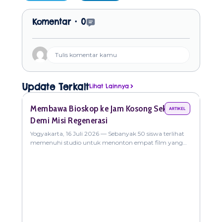
Open Comments
Komentar •
0
Tulis komentar kamu
Update Terkait
Lihat Lainnya
Membawa Bioskop ke Jam Kosong Sekolah
Gre
ARTIKEL
Demi Misi Regenerasi
Nob
Yogyakarta, 16 Juli 2026 — Sebanyak 50 siswa terlihat
Yogy
memenuhi studio untuk menonton empat film yang
kuli
bertajuk “Seronoknya Mabuk Cinta”. Program yang
pali
baru
hibu