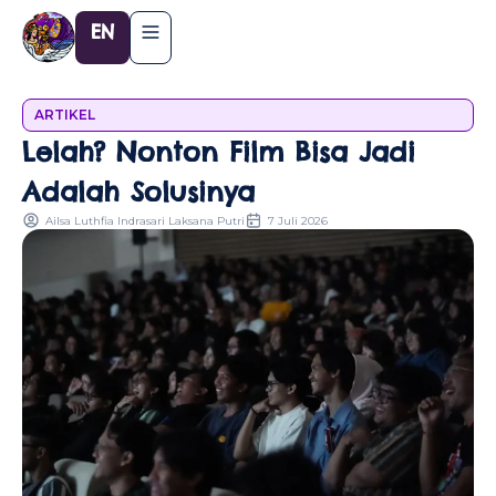
Lewati
EN
ke
konten
ARTIKEL
Lelah? Nonton Film Bisa Jadi
Adalah Solusinya
Ailsa Luthfia Indrasari Laksana Putri
7 Juli 2026