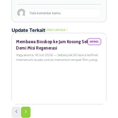
Tulis komentar kamu
Update Terkait
Lihat Lainnya
Membawa Bioskop ke Jam Kosong Sekolah
Gre
ARTIKEL
Demi Misi Regenerasi
Nob
Yogyakarta, 16 Juli 2026 — Sebanyak 50 siswa terlihat
Yogy
memenuhi studio untuk menonton empat film yang
kuli
bertajuk “Seronoknya Mabuk Cinta”. Program yang
pali
baru
hibu