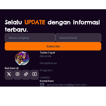
Selalu
UPDATE
dengan informasi
terbaru.
Tautan Cepat
Beranda
Pendaftaran
Ikuti kami di:
Program
Update
Kontak Kami
sewonscreening@gmail.com
(+62) 856-4112-5301
Fakultas Seni Media Rekam,
Institut Seni Indonesia Yogyakarta.