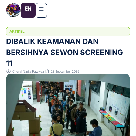
Lewati
EN
ke
konten
ARTIKEL
DIBALIK KEAMANAN DAN
BERSIHNYA SEWON SCREENING
11
Cheryl Nadia Fawwaz
23 September 2025