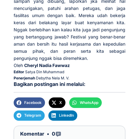
sampah yang dibuang, laporkan jika melihat hal
mencurigakan, patuhi arahan petugas, dan jaga
fasilitas umum dengan baik. Mereka udah bekerja
keras dari belakang layar buat kenyamanan kita.
Nggak berlebihan kan kalau kita juga jadi pengunjung
yang bertanggung jawab? Festival yang benar-benar
aman dan bersih itu hasil kerjasama dan kepedulian
semua pihak, dan peran serta kita sebagai
pengunjung nggak bisa diremehkan.
Oleh
Cheryl Nadia Fawwaz
Editor
Satya Din Muhammad
Penerjemah
Debytha Nela M. V.
Bagikan postingan ini melalui:
Facebook
X
WhatsApp
Telegram
LinkedIn
Open Comments
Komentar •
0