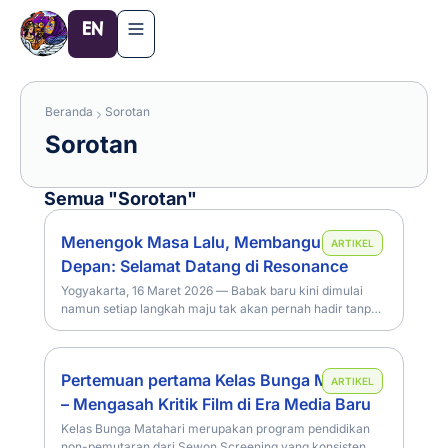
Lewati
EN
ke
konten
Beranda
Sorotan
Sorotan
Semua "Sorotan"
Menengok Masa Lalu, Membangun Masa
ARTIKEL
Depan: Selamat Datang di Resonance
Yogyakarta, 16 Maret 2026 — Babak baru kini dimulai
namun setiap langkah maju tak akan pernah hadir tanpa
adanya masa lalu yang membentuk segalanya, persis
seperti kehadiran Sewon Screening 12 yang kembali
menyapa melalui tema Resonance.
Pertemuan pertama Kelas Bunga Matahari
ARTIKEL
– Mengasah Kritik Film di Era Media Baru
Kelas Bunga Matahari merupakan program pendidikan
non-pemutaran dari Sewon Screening yang konsisten