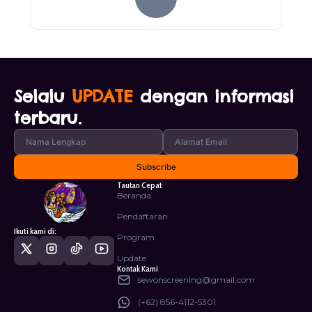
Selalu
UPDATE
dengan informasi
terbaru.
Tautan Cepat
Beranda
Pendaftaran
Ikuti kami di:
Program
Update
Kontak Kami
sewonscreening@gmail.com
(+62) 856-4112-5301