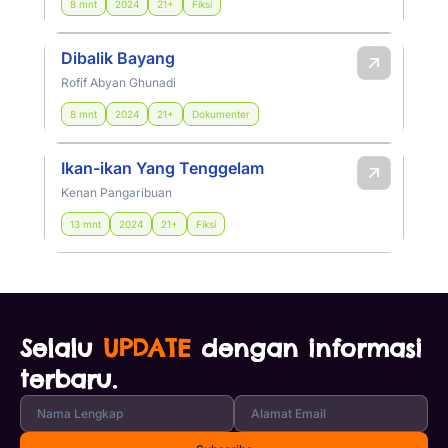
8 mnt
2024
21+
Fiksi
Dibalik Bayang
Rofif Abyan Ghunadi
8 mnt
2024
21+
Dokumenter
Ikan-ikan Yang Tenggelam
Kenan Pangaribuan
13 mnt
2024
21+
Fiksi
Selalu
UPDATE
dengan informasi
terbaru.