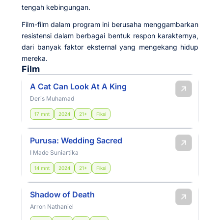
tengah kebingungan.
Film-film dalam program ini berusaha menggambarkan
resistensi dalam berbagai bentuk respon karakternya,
dari banyak faktor eksternal yang mengekang hidup
mereka.
Film
A Cat Can Look At A King
Deris Muhamad
17 mnt
2024
21+
Fiksi
Purusa: Wedding Sacred
I Made Suniartika
14 mnt
2024
21+
Fiksi
Shadow of Death
Arron Nathaniel