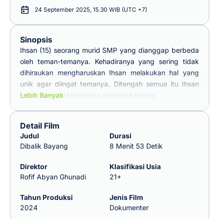
24 September 2025, 15.30 WIB (UTC +7)
Sinopsis
Ihsan (15) seorang murid SMP yang dianggap berbeda
oleh teman-temanya. Kehadiranya yang sering tidak
dihiraukan mengharuskan Ihsan melakukan hal yang
unik agar diingat temanya. Ditengah semua itu Ihsan
tetap menjalani hidupnya dengan bahagia.
Lebih Banyak
Detail Film
Judul
Durasi
Dibalik Bayang
8 Menit 53 Detik
Direktor
Klasifikasi Usia
Rofif Abyan Ghunadi
21+
Tahun Produksi
Jenis Film
2024
Dokumenter