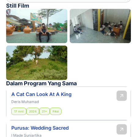
Still Film
Dalam Program Yang Sama
A Cat Can Look At A King
Deris Muhamad
17 mnt
2024
21+
Fiksi
Purusa: Wedding Sacred
I Made Suniartika