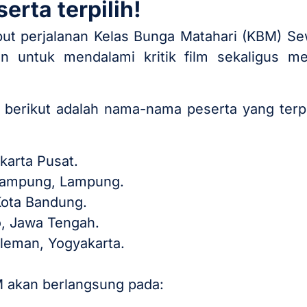
rta terpilih!
t perjalanan Kelas Bunga Matahari (KBM) Sew
an untuk mendalami kritik film sekaligus m
i, berikut adalah nama-nama peserta yang terp
akarta Pusat.
 Lampung, Lampung.
Kota Bandung.
, Jawa Tengah.
eman, Yogyakarta.
 akan berlangsung pada: