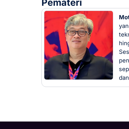
Pemateri
Mot
yan
tek
hin
Ses
pen
sep
dan