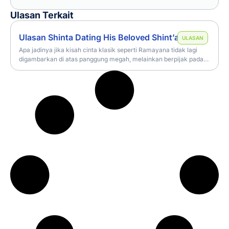
Ulasan Terkait
Ulasan Shinta Dating His Beloved Shint’a (2024)
ULASAN
Apa jadinya jika kisah cinta klasik seperti Ramayana tidak lagi
digambarkan di atas panggung megah, melainkan berpijak pada
realitas yang kasar dan keras di tengah riuh jalanan kota, di balik
kostum tradisional yang lusuh, di antara deru kendaraan dan
lampu-lampu jalan yang tak pernah benar-benar redup?