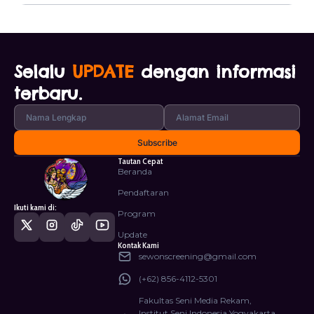
Selalu
UPDATE
dengan informasi
terbaru.
Tautan Cepat
Beranda
Pendaftaran
Ikuti kami di:
Program
Update
Kontak Kami
sewonscreening@gmail.com
(+62) 856-4112-5301
Fakultas Seni Media Rekam,
Institut Seni Indonesia Yogyakarta.