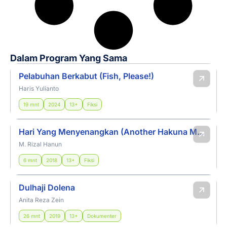
Dalam Program Yang Sama
Pelabuhan Berkabut (Fish, Please!)
Haris Yulianto
19 mnt
2024
13+
Fiksi
Hari Yang Menyenangkan (Another Hakuna Matata)
M. Rizal Hanun
6 mnt
2018
13+
Fiksi
Dulhaji Dolena
Anita Reza Zein
26 mnt
2019
13+
Dokumenter