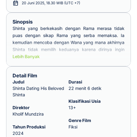
20 Juni 2025, 18.30 WIB (UTC +7)
Sinopsis
Shinta yang berkekasih dengan Rama merasa tidak
puas dengan sikap Rama yang serba memaksa. Ia
kemudian mencoba dengan Wana yang mana akhirnya
Shinta tidak memilih keduanya karena dirinya ingin
bebas.
Lebih Banyak
Detail Film
Judul
Durasi
Shinta Dating His Beloved
22 menit 6 detik
Shinta
Klasifikasi Usia
Direktor
13+
Kholif Mundzira
Genre Film
Tahun Produksi
Fiksi
2024