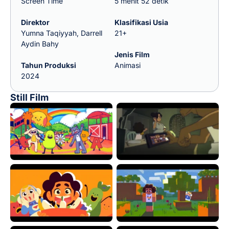
Screen Time
5 menit 52 detik
Direktor
Klasifikasi Usia
Yumna Taqiyyah, Darrell
21+
Aydin Bahy
Jenis Film
Tahun Produksi
Animasi
2024
Still Film