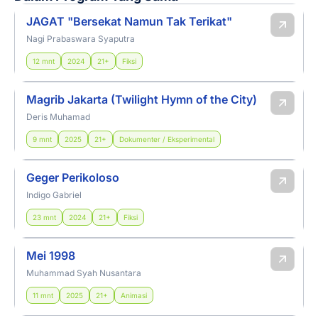
JAGAT "Bersekat Namun Tak Terikat"
Nagi Prabaswara Syaputra
12 mnt
2024
21+
Fiksi
Magrib Jakarta (Twilight Hymn of the City)
Deris Muhamad
9 mnt
2025
21+
Dokumenter / Eksperimental
Geger Perikoloso
Indigo Gabriel
23 mnt
2024
21+
Fiksi
Mei 1998
Muhammad Syah Nusantara
11 mnt
2025
21+
Animasi