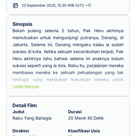
23 September 2025, 15.30 WIB (UTC +7)
Sinopsis
Belum pulang selama 2 tahun, Pak Heru akhrinya
memutuskan untuk mengunjungi putranya, Danang, di
Jakarta. Selama ini, Danang mengaku kalau ia sudah
sukses di kota. Ketika sebuah kecerobohan terjadi, Pak
Heru akhirnya tahu bahwa selama ini anaknya belum
sukses seperti yang ia kira. Rabu itu, perjalanan mereka
membawa mereka ke sebuah petualangan yang tak
terduga, yang mengubah hubungan mereka untuk
selamanya.
Lebih Banyak
Detail Film
Judul
Durasi
Rabu Yang Bahagia
20 Menit 45 Detik
Direktor
Klasifikasi Usia