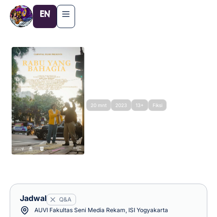
Lewati
EN
ke
konten
Residu Metropolitan
Rabu Yang Bahagia
Dir. Candra Aditya
20 mnt
2023
13+
Fiksi
Trailer Film
Jadwal
Q&A
AUVI Fakultas Seni Media Rekam, ISI Yogyakarta