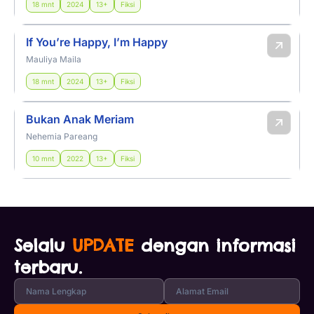
18 mnt
2024
13+
Fiksi
If You’re Happy, I’m Happy
Mauliya Maila
18 mnt
2024
13+
Fiksi
Bukan Anak Meriam
Nehemia Pareang
10 mnt
2022
13+
Fiksi
Selalu
UPDATE
dengan informasi
terbaru.